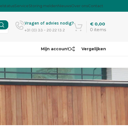
elstatus
Service
Storing melden
Nieuws
Over ons
Contact
Vragen of advies nodig?
€
0,00
0
items
+31 (0) 33 – 20 22 13 2
Mijn account
Vergelijken