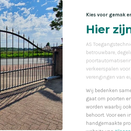
Kies voor gemak en
Hier zij
AS Toegangstechniek
betrouwbare, degel
poortautomatiseri
verkeerspalen voor 
verengingen van ei
Wij bedenken samen
gaat om poorten e
worden waarbij ook 
behoort. Voor een 
handgemaakte produ