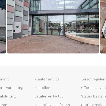
iment
Klantenservice
Direct regelen
utomatisering
Bestellen
Offerte aanvra
 afsluiting
Betalen en factuur
Status bestell
oren
Bezorging en afhalen
Storing melde