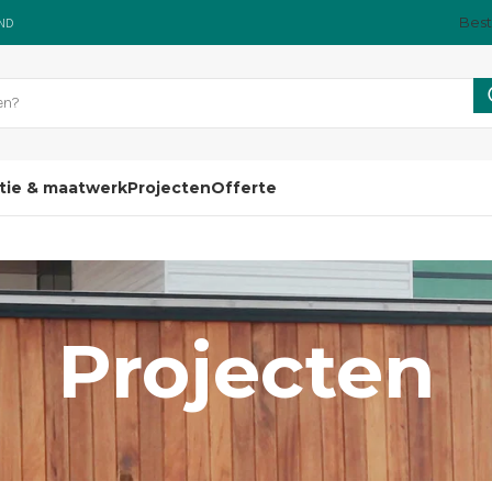
Best
AND
atie & maatwerk
Projecten
Offerte
Projecten