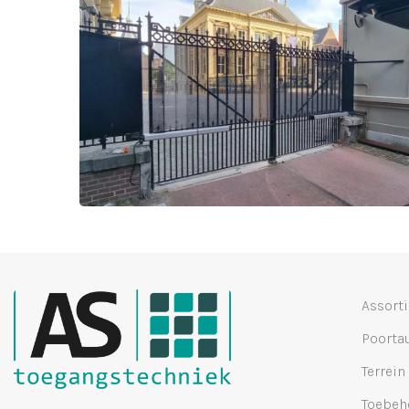
Assort
Poorta
Terrein
Toebeh