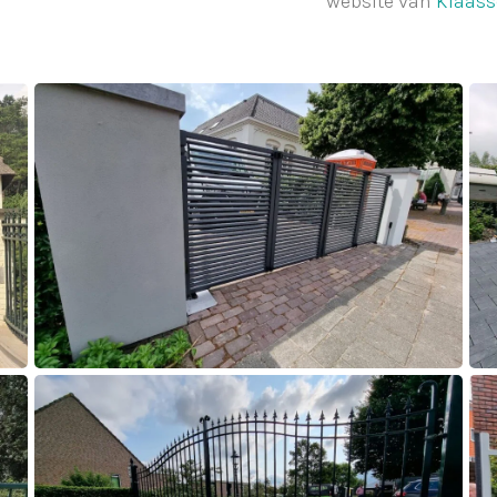
website van
Klaass