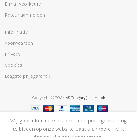
E-mailvoorkeuren
Retour aanmelden
Informatie
Voorwaarden
Privacy
Cookies
Laagste prijsgarantie
Copyright © 2024
AS Toegangstechniek
Wij gebruiken cookies om u een prettige ervaring
FAAC XF
868 MHz
te bieden op onze website. Gaat u akkoord? Klik
0
Leg in win
Plugin
dan op "Alle cookies toestaan".