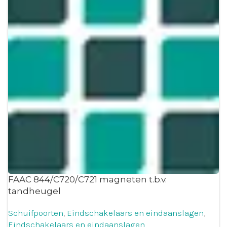
FAAC 844/C720/C721 magneten t.b.v.
tandheugel
Schuifpoorten
,
Eindschakelaars en eindaanslagen
,
Eindschakelaars en eindaanslagen