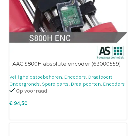
FAAC S800H absolute encoder (63000559)
Veiligheidstoebehoren
,
Encoders
,
Draaipoort
,
Ondergronds
,
Spare parts
,
Draaipoorten
,
Encoders
Op voorraad
€
Leg in winkelmandje