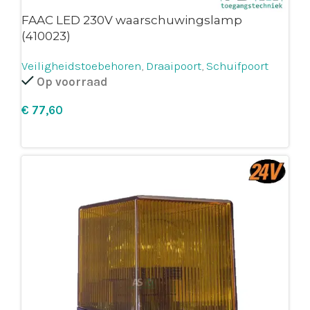
FAAC LED 230V waarschuwingslamp
(410023)
Veiligheidstoebehoren
,
Draaipoort
,
Schuifpoort
Op voorraad
€
Leg in winkelmandje