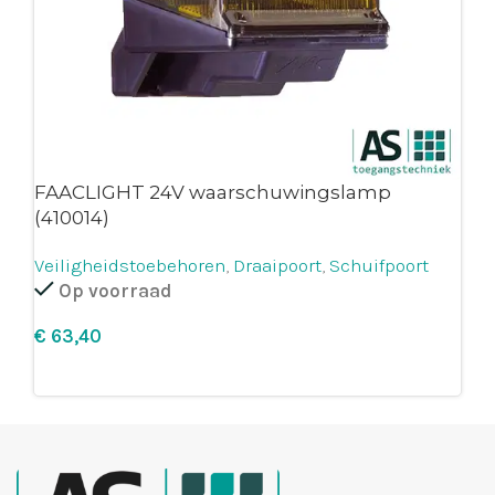
FAACLIGHT 24V waarschuwingslamp
(410014)
Veiligheidstoebehoren
,
Draaipoort
,
Schuifpoort
Op voorraad
€
Leg in winkelmandje