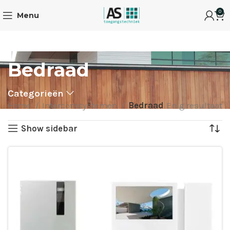
0
Menu
Bedraad
Categorieën
Home
Intercomsystemen
Bedraad
Enig resultaat
Show sidebar