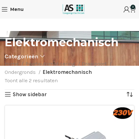
0
Menu
Elektromechanisch
Categorieën
Home
Poortautomatisering
Draaipoort
Ondergronds
Elektromechanisch
Toont alle 2 resultaten
Show sidebar