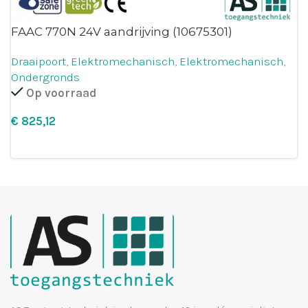
FAAC 770N 24V aandrijving (10675301)
Draaipoort
,
Elektromechanisch
,
Elektromechanisch
,
Ondergronds
Op voorraad
€
Leg in winkelmandje