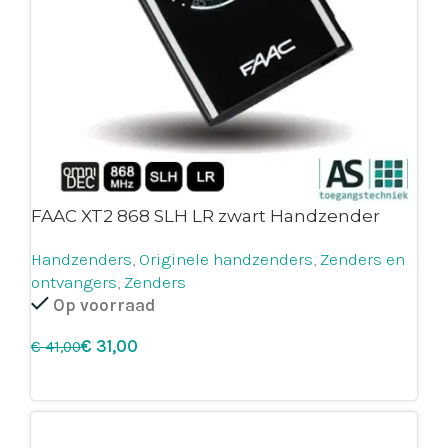
FAAC XT2 868 SLH LR zwart Handzender
Handzenders
,
Originele handzenders
,
Zenders en
ontvangers
,
Zenders
Op voorraad
€
31,00
€
41,00
Leg in winkelmandje