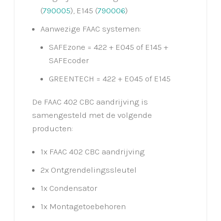
(
790005
), E145 (
790006
)
Aanwezige FAAC systemen:
SAFEzone = 422 + E045 of E145 +
SAFEcoder
GREENTECH = 422 + E045 of E145
De FAAC 402 CBC aandrijving is
samengesteld met de volgende
producten:
1x FAAC 402 CBC aandrijving
2x Ontgrendelingssleutel
1x Condensator
1x Montagetoebehoren