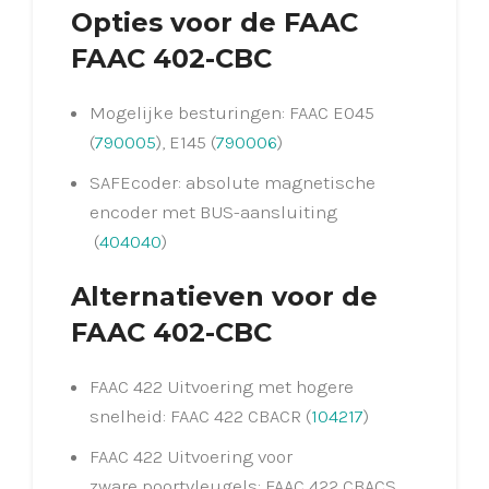
Opties voor de FAAC
FAAC 402-CBC
Mogelijke besturingen: FAAC E045
(
790005
), E145 (
790006
)
SAFEcoder: absolute magnetische
encoder met BUS-aansluiting
(
404040
)
Alternatieven voor de
FAAC 402-CBC
FAAC 422 Uitvoering met hogere
snelheid: FAAC 422 CBACR (
104217
)
FAAC 422 Uitvoering voor
zware poortvleugels: FAAC 422 CBACS