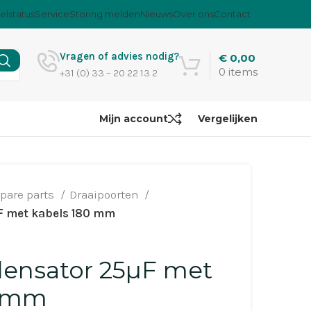
elstatus
Service
Storing melden
Nieuws
Over ons
Contact
Vragen of advies nodig?
€
0,00
0
items
+31 (0) 33 – 20 22 13 2
Mijn account
Vergelijken
pare parts
Draaipoorten
F met kabels 180 mm
ensator 25µF met
0 mm