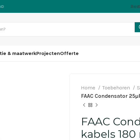
Best
AND
atie & maatwerk
Projecten
Offerte
Home
Toebehoren
S
FAAC Condensator 25µ
FAAC Cond
kabels 18