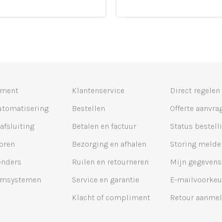
n winkelmandje
Leg in winkelmandje
iment
Klantenservice
Direct regelen
utomatisering
Bestellen
Offerte aanvra
 afsluiting
Betalen en factuur
Status bestell
oren
Bezorging en afhalen
Storing melde
nders
Ruilen en retourneren
Mijn gegevens
omsystemen
Service en garantie
E-mailvoorkeu
Klacht of compliment
Retour aanme