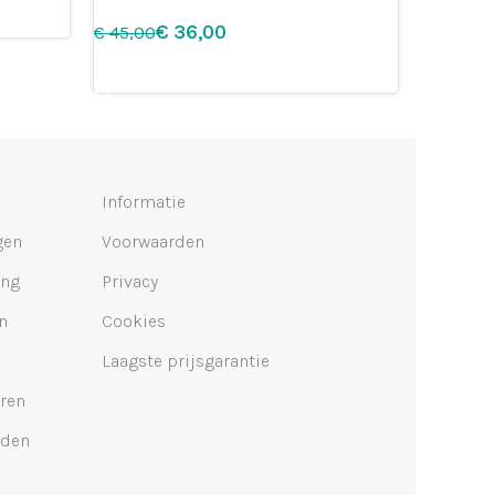
€
36,00
€
45,00
Leg in winkelmandje
Informatie
gen
Voorwaarden
ing
Privacy
n
Cookies
Laagste prijsgarantie
ren
lden