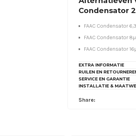
Alternatieven
Condensator 2
FAAC Condensator 6,
FAAC Condensator 8µ
FAAC Condensator 16
FAAC Condensator 35
EXTRA INFORMATIE
RUILEN EN RETOURNERE
Raadpleeg uw installat
SERVICE EN GARANTIE
installatie afspraak vi
INSTALLATIE & MAATW
Share: