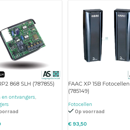
P2 868 SLH (787855)
FAAC XP 15B Fotocellen
(785149)
 en ontvangers
,
gers
Fotocellen
oorraad
Op voorraad
€