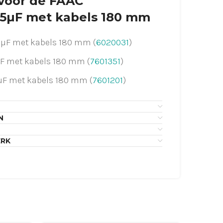
 voor de FAAC
5µF met kabels 180 mm
3µF met kabels 180 mm (
6020031
)
F met kabels 180 mm (
7601351
)
µF met kabels 180 mm (
7601201
)
µF met kabels 180 mm (
76010915
)
N
eur voor het aansluiten of maak een
a ons
contactformulier
.
ERK