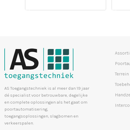
Leg in winkelmandje
Leg i
Assort
Poorta
Terrein
Toebeh
AS Toegangstechniek is al meer dan 19 jaar
Handze
dé specialist voor betrouwbare, degelijke
en complete oplossingen als het gaat om
Interc
poortautomatisering,
toegangsoplossingen, slagbomen en
verkeerspalen.