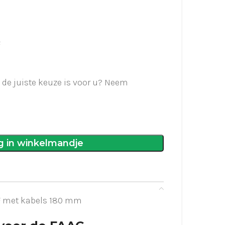
F
t de juiste keuze is voor u? Neem
g in winkelmandje
F met kabels 180 mm