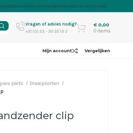
elstatus
Service
Storing melden
Nieuws
Over ons
Contact
Vragen of advies nodig?
€
0,00
0
items
+31 (0) 33 – 20 22 13 2
Mijn account
Vergelijken
pare parts
Draaipoorten
ip
andzender clip