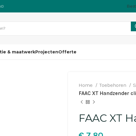
Best
AND
atie & maatwerk
Projecten
Offerte
Home
Toebehoren
S
FAAC XT Handzender cl
FAAC XT H
€