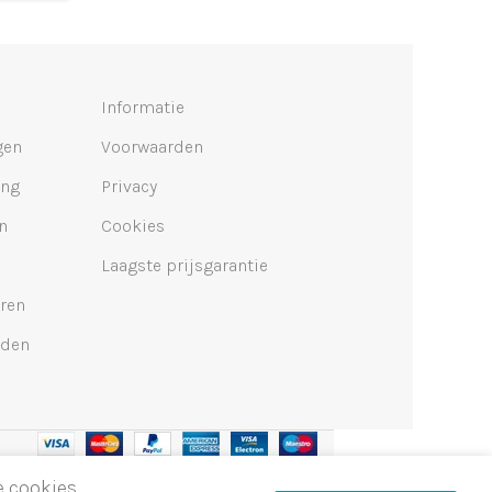
Informatie
gen
Voorwaarden
ing
Privacy
n
Cookies
Laagste prijsgarantie
ren
lden
e cookies