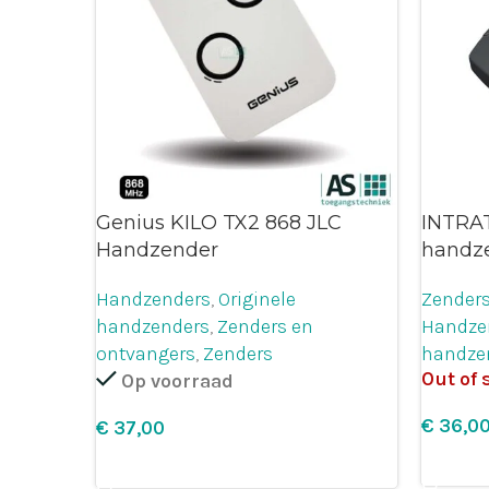
Genius KILO TX2 868 JLC
INTRAT
Handzender
handz
Handzenders
,
Originele
Zenders
handzenders
,
Zenders en
Handze
ontvangers
,
Zenders
handze
Out of 
Op voorraad
€
€
Opties
Leg in winkelmandje