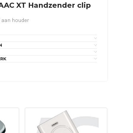
FAAC XT Handzender clip
f aan houder
N
ERK