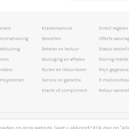
iment
Klantenservice
Direct regelen
utomatisering
Bestellen
Offerte aanvra
 afsluiting
Betalen en factuur
Status bestell
oren
Bezorging en afhalen
Storing melde
nders
Ruilen en retourneren
Mijn gegevens
omsystemen
Service en garantie
E-mailvoorkeu
Klacht of compliment
Retour aanme
bieden op onze website. Gaat u akkoord? Klik dan op "All