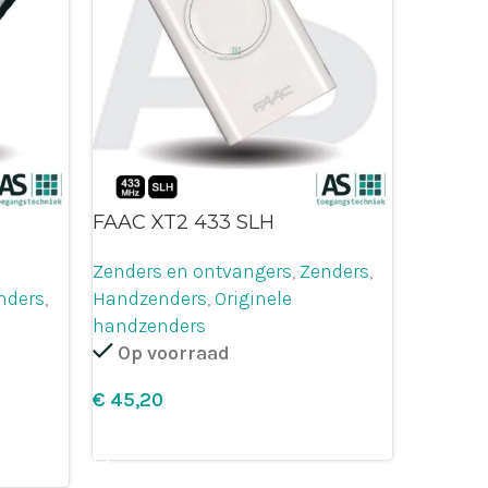
FAAC XT2 433 SLH
Zenders en ontvangers
,
Zenders
,
nders
,
Handzenders
,
Originele
handzenders
Op voorraad
€
Leg in winkelmandje