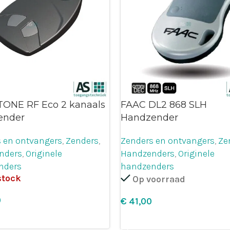
ONE RF Eco 2 kanaals
FAAC DL2 868 SLH
ender
Handzender
 en ontvangers
,
Zenders
,
Zenders en ontvangers
,
Ze
nders
,
Originele
Handzenders
,
Originele
nders
handzenders
stock
Op voorraad
€
 selecteren
Leg in winkelmandje