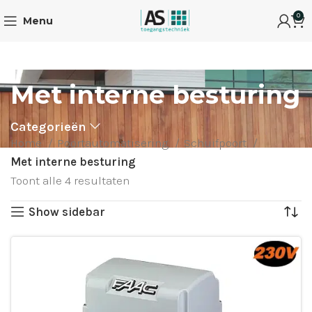
0
Menu
Met interne besturing
Categorieën
Home
Poortautomatisering
Schuifpoort
Met interne besturing
Toont alle 4 resultaten
Show sidebar