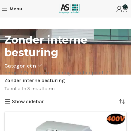
0
Menu
Zonder interne
besturing
Categorieën
Home
Poortautomatisering
Schuifpoort
Zonder interne besturing
Toont alle 3 resultaten
Show sidebar