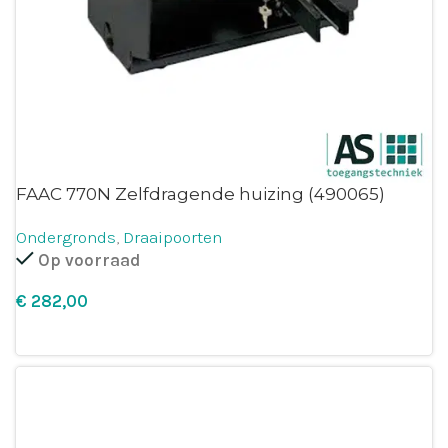
FAAC 770N Zelfdragende huizing (490065)
Ondergronds
,
Draaipoorten
Op voorraad
€
Leg in winkelmandje