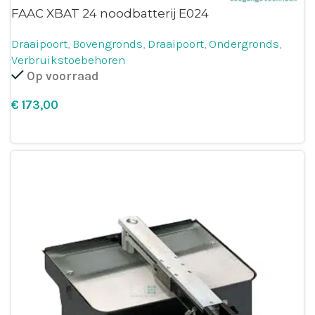
FAAC XBAT 24 noodbatterij E024
Draaipoort
,
Bovengronds
,
Draaipoort
,
Ondergronds
,
Verbruikstoebehoren
Op voorraad
€
Leg in winkelmandje