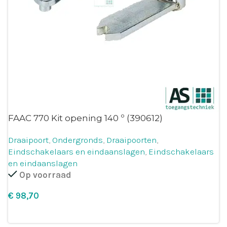
FAAC 770 Kit opening 140 º (390612)
Draaipoort
,
Ondergronds
,
Draaipoorten
,
Eindschakelaars en eindaanslagen
,
Eindschakelaars
en eindaanslagen
Op voorraad
€
Leg in winkelmandje