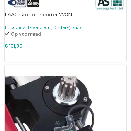
FAAC Groep encoder 770N
Encoders
,
Draaipoort
,
Ondergronds
Op voorraad
€
Leg in winkelmandje