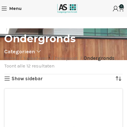
0
Menu
Ondergronds
Categorieën
Home
Toebehoren
Draaipoort
Ondergronds
Toont alle 12 resultaten
Show sidebar