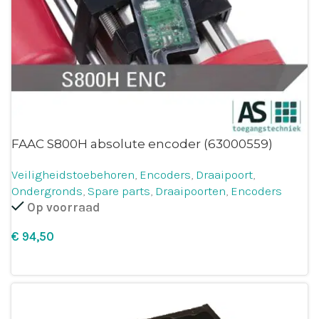
FAAC S800H absolute encoder (63000559)
Veiligheidstoebehoren
,
Encoders
,
Draaipoort
,
Ondergronds
,
Spare parts
,
Draaipoorten
,
Encoders
Op voorraad
€
Leg in winkelmandje