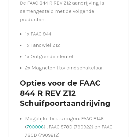
De FAAC 844 R REV Z12 aandrijving is
samengesteld met de volgende
producten :
1x FAAC 844
1x Tandwiel Z12
1x Ontgrendelsleutel
2x Magneten t.b.v eindschakelaar.
Opties voor de FAAC
844 R REV Z12
Schuifpoortaandrijving
Mogelijke besturingen: FAAC E145
(
790006
) , FAAC 578D (790922) en FAAC
780D (7909212)