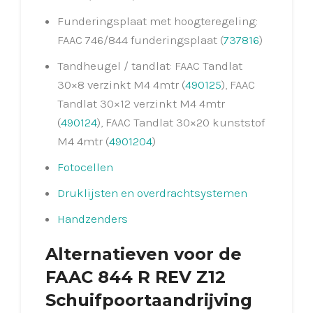
Funderingsplaat met hoogteregeling:
FAAC 746/844 funderingsplaat (
737816
)
Tandheugel / tandlat: FAAC Tandlat
30×8 verzinkt M4 4mtr (
490125
), FAAC
Tandlat 30×12 verzinkt M4 4mtr
(
490124
), FAAC Tandlat 30×20 kunststof
M4 4mtr (
4901204
)
Fotocellen
Druklijsten en overdrachtsystemen
Handzenders
Alternatieven voor de
FAAC 844 R REV Z12
Schuifpoortaandrijving