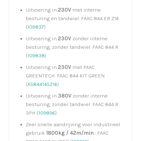
Uitvoering in
230V
met interne
besturing en tandwiel: FAAC 844 ER Z16
(
109837
)
Uitvoering in
230V
zonder interne
besturing, zonder tandwiel: FAAC 844 R
(
109838
)
Uitvoering in
230V
met FAAC
GREENTECH: FAAC 844 KIT GREEN
(
AS844145Z16
)
Uitvoering in
380V
zonder interne
besturing, zonder tandwiel: FAAC 844 R
3PH (
109896
)
Zeer snelle aandrijving voor industrieel
gebruik
1800kg / 42m/min
: FAAC